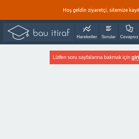
Hoş geldin ziyaretçi, sitemize kayıt
Hareketler
Sorular
Cevapsız
Lütfen soru sayfalarına bakmak için
gir