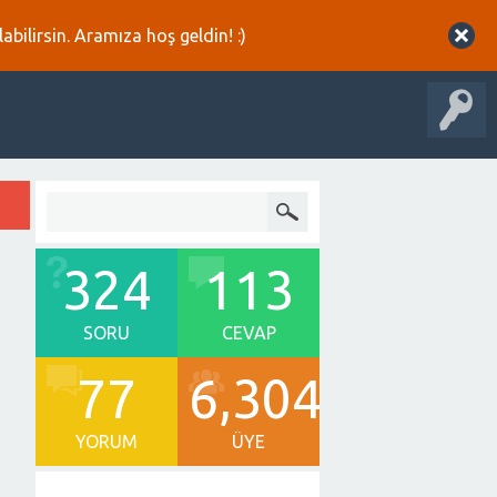
abilirsin. Aramıza hoş geldin! :)
324
113
SORU
CEVAP
77
6,304
YORUM
ÜYE