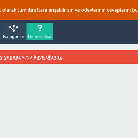
 olarak tüm itiraflara erişebilirsin ve ödevlerinin cevaplarını bul
Kategoriler
Bir Soru Sor
iş yapınız
veya
kayıt olunuz
.