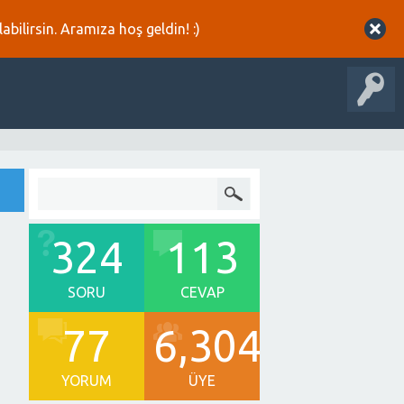
abilirsin. Aramıza hoş geldin! :)
324
113
SORU
CEVAP
77
6,304
YORUM
ÜYE