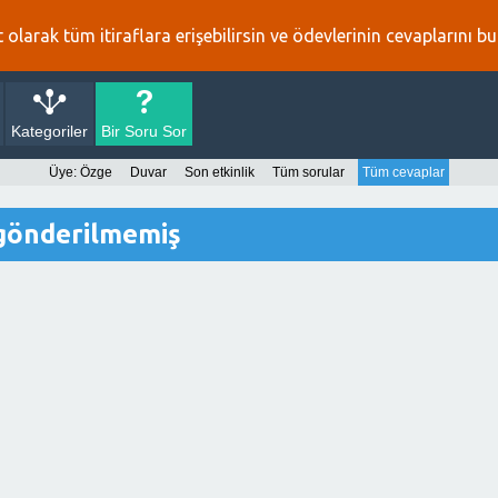
 olarak tüm itiraflara erişebilirsin ve ödevlerinin cevaplarını bul
Kategoriler
Bir Soru Sor
Üye: Özge
Duvar
Son etkinlik
Tüm sorular
Tüm cevaplar
gönderilmemiş