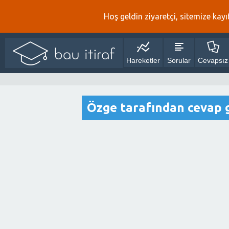
Hoş geldin ziyaretçi, sitemize kayıt
Hareketler
Sorular
Cevapsız
Özge tarafından cevap 