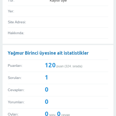
Tür:
Kayıtlı üye
Yer:
Site Adresi:
Hakkında:
Yağmur Birinci üyesine ait istatistikler
120
Puanları:
puan (
324
. sırada)
1
Soruları:
0
Cevapları:
0
Yorumları:
0
0
Oyları:
soru,
cevap